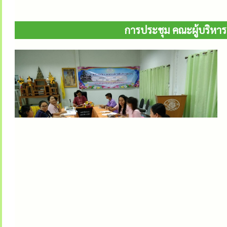
การประชุม คณะผู้บริหาร