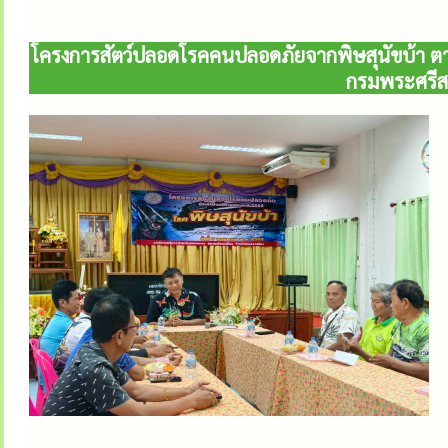
โครงการสัตว์ปลอดโรคคนปลอดภัยจากพิษสุนัขบ้า ตา
กรมพระศรีส